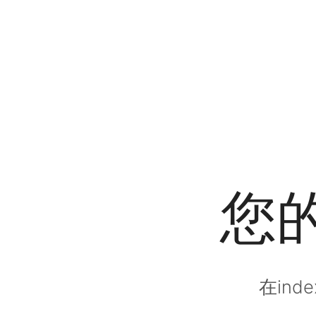
您
在in